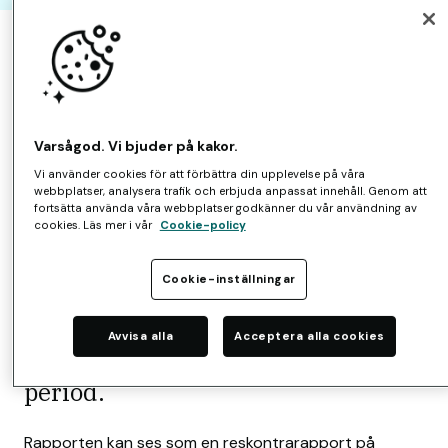
Amili Learn FAQ
Rapporter & statistik
Rapporter
Hur får jag fram en
Varsågod. Vi bjuder på kakor.
efterbevakningsrapport?
Vi använder cookies för att förbättra din upplevelse på våra
webbplatser, analysera trafik och erbjuda anpassat innehåll. Genom att
fortsätta använda våra webbplatser godkänner du vår användning av
cookies. Läs mer i vår
Cookie-policy
En efterbevakningsrapport
innehåller information om kapital
Cookie-inställningar
och antal ärenden som placerats
Avvisa alla
Acceptera alla cookies
för efterbevakning under vald
period.
Rapporten kan ses som en reskontrarapport på