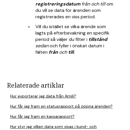
registreringsdatum
från och till
om
du vill se data för ärenden som
registrerades en viss period.
Vill du istället se vilka ärende som
lagts på efterbevakning en specifik
period så väljer du filter i
tillstånd
sedan
och fyller i önskat datum i
fälten
från
och
till
.
Relaterade artiklar
Hur exporterar jag data från Amili?
Hur får jag fram en statusrapport på öppna ärenden?
Hur får jag fram en kassarapport?
Hur styr jag vilken data som visas i kund- och