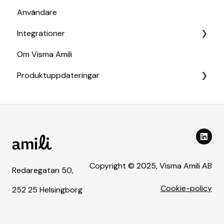
Användare
Integrationer
Om Visma Amili
Amili AutoCollect | Visma Net
Produktuppdateringar
Inexchange
Bokföring & Fakturering, Spiris
2026
Control Edge
Copyright © 2025, Visma Amili AB
Redaregatan 50,
Cookie-policy
252 25 Helsingborg