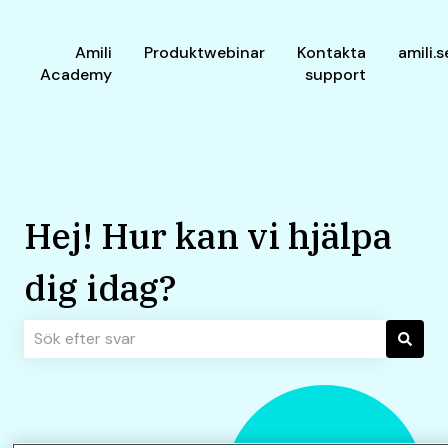
Amili
Produktwebinar
Kontakta
amili.s
Academy
support
Hej! Hur kan vi hjälpa
dig idag?
Det finns inga förslag eftersom sökfältet är tomt.