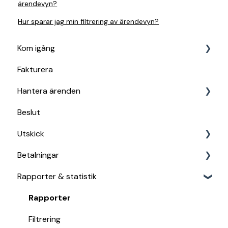
ärendevyn?
Hur sparar jag min filtrering av ärendevyn?
Kom igång
Fakturera
Kom igång i Amili
Hantera ärenden
Kom igång i Amili AutoCollect
Beslut
Kom igång i Bokföring & Fakturering i Spiris
Hitta ärende
Utskick
Kom igång i Amili Ease
Ärendevyn
Betalningar
Kom igång i Amili Create
Åtgärder
Utskick & distribution
Rapporter & statistik
Kom igång i Amili via Inexchange
Amorteringsplan
Betalningar
Tickets
Kostnader
Rapporter
Filtrering