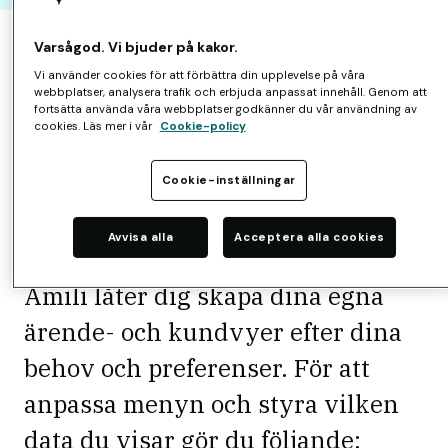
Amili Learn FAQ
Rapporter & statistik
Varsågod. Vi bjuder på kakor.
Filtrering
Vi använder cookies för att förbättra din upplevelse på våra
webbplatser, analysera trafik och erbjuda anpassat innehåll. Genom att
fortsätta använda våra webbplatser godkänner du vår användning av
Hur styr jag vilken data
cookies. Läs mer i vår
Cookie-policy
som visas i kund- och
Cookie-inställningar
ärendevyn?
Avvisa alla
Acceptera alla cookies
Amili låter dig skapa dina egna
ärende- och kundvyer efter dina
behov och preferenser. För att
anpassa menyn och styra vilken
data du visar gör du följande: