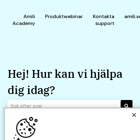
Amili
Produktwebinar
Kontakta
amili.s
Academy
support
Hej! Hur kan vi hjälpa
dig idag?
Det finns inga förslag eftersom sökfältet är tomt.