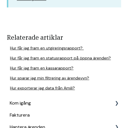
Relaterade artiklar
Hur får jag fram en utgireringsrapport?
Hur får jag fram en statusrapport på öppna ärenden?
Hur får jag fram en kassarapport?
Hur sparar jag min filtrering av ärendevyn?
Hur exporterar jag data från Amili?
Kom igång
Fakturera
Kom igång i Amili
Hantera ärenden
Kom igång i Amili AutoCollect